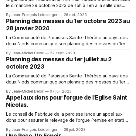
le dimanche 29 octobre 2023 de 15h à 18h à la salle des
Fêtes de Chevillon. A character outfit needs to balance
By Jean-François Leidelinger
26 oct. 2023
visual detail with comfort during events or photo shoots.
Planning des messes du 1er octobre 2023 au
The included accessories should be confirmed before
28 janvier 2024
separate items
La Communauté de Paroisses Sainte-Thérèse au pays des
deux Nieds communique son planning des messes du 1er
octobre 2023 au 28 janvier 2024. 2023-Bulletin-paroissial-
By Jean-Michel Delor
22 sept. 2023
n392023-Bulletin-paroissial-n39.pdf549 KBdownload-circle
Planning des messes du 1er juillet au 2
octobre 2023
La Communauté de Paroisses Sainte-Thérèse au pays des
deux Nieds communique son planning des messes du 1er
juillet au 2 octobre 2023.
By Jean-Michel Delor
07 juil. 2023
Appel aux dons pour l'orgue de l'Eglise Saint
Nicolas.
Le conseil de Fabrique de la paroisse lance un appel aux
dons pour assurer le relevage de l'orgue (remise en état)
de l'Eglise Saint Nicolas de Maizeroy. Vous pourrez
By Jean-François Leidelinger
06 juil. 2023
consulter tous les détails du projet et effectuer un don en
Une Rose, Un Espoir