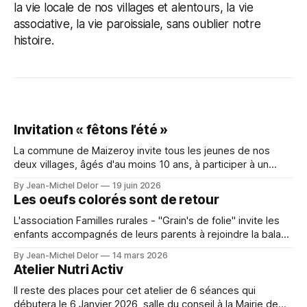
la vie locale de nos villages et alentours, la vie
associative, la vie paroissiale, sans oublier notre
histoire.
Invitation « fêtons l’été »
La commune de Maizeroy invite tous les jeunes de nos
deux villages, âgés d'au moins 10 ans, à participer à un
moment convivial autour du collectif jeunes en cours de
By Jean-Michel Delor
19 juin 2026
création. Venez nombreux !
Les oeufs colorés sont de retour
L'association Familles rurales - "Grain's de folie" invite les
enfants accompagnés de leurs parents à rejoindre la balade
Chevillon - Maizeroy, à la recherche des oeufs colorés, qui
By Jean-Michel Delor
14 mars 2026
se déroulera le samdei 21 mars prochain.
Atelier Nutri Activ
Il reste des places pour cet atelier de 6 séances qui
débutera le 6 Janvier 2026, salle du conseil à la Mairie de