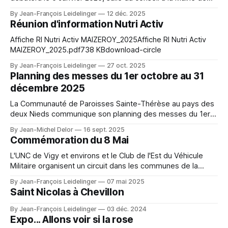
MAIZEROY. Voici le planning et le lien pour vous inscrire.
By Jean-François Leidelinger
12 déc. 2025
Planning_Nutri-activ-MAIZEROY-2026-1Planning_Nutri-activ-
Réunion d'information Nutri Activ
MAIZEROY-2026-1.pdf128 KBdownload-circle
Affiche RI Nutri Activ MAIZEROY_2025Affiche RI Nutri Activ
MAIZEROY_2025.pdf738 KBdownload-circle
By Jean-François Leidelinger
27 oct. 2025
Planning des messes du 1er octobre au 31
décembre 2025
La Communauté de Paroisses Sainte-Thérèse au pays des
deux Nieds communique son planning des messes du 1er
octobre au 31 décembre 2025. 20250910-Planning-des-
By Jean-Michel Delor
16 sept. 2025
messes-octobre-a-decembre20250910-Planning-des-
Commémoration du 8 Mai
messes-octobre-a-decembre.pdf116 KBdownload-circle
L'UNC de Vigy et environs et le Club de l'Est du Véhicule
Militaire organisent un circuit dans les communes de la
CCHCPP le 8 mai. Il fera étape dans notre commune après
By Jean-François Leidelinger
07 mai 2025
13h sur la place de l'Eglise à Maizeroy. Vous êtes conviés à
Saint Nicolas à Chevillon
By Jean-François Leidelinger
03 déc. 2024
Expo... Allons voir si la rose