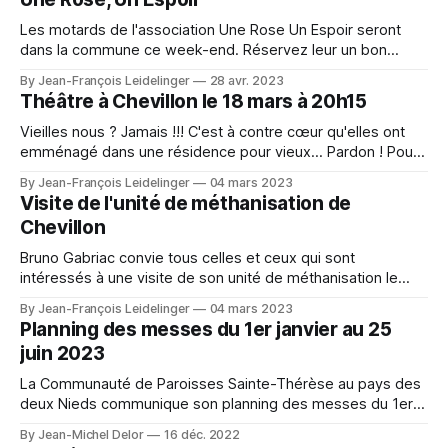
toute sécurité sur le site de
Les motards de l'association Une Rose Un Espoir seront
dans la commune ce week-end. Réservez leur un bon
accueil.
By Jean-François Leidelinger
28 avr. 2023
Théâtre à Chevillon le 18 mars à 20h15
Vieilles nous ? Jamais !!! C'est à contre cœur qu'elles ont
emménagé dans une résidence pour vieux... Pardon ! Pour
seniors(es). D'avoir accumulé trop de printemps, un jour ça
By Jean-François Leidelinger
04 mars 2023
se paie mais… qu'y faire ? Elles ont toujours détesté les
Visite de l'unité de méthanisation de
"vieux" et elles
Chevillon
Bruno Gabriac convie tous celles et ceux qui sont
intéressés à une visite de son unité de méthanisation le
samedi 11 mars à 14h, avant son lancement. Toutes les
By Jean-François Leidelinger
04 mars 2023
personnes souhaitant découvrir cette installation peuvent,
Planning des messes du 1er janvier au 25
pour la bonne organisation, s'inscrire en mairie, soit par mail
juin 2023
soit par sms
La Communauté de Paroisses Sainte-Thérèse au pays des
deux Nieds communique son planning des messes du 1er
janvier au 25 juin 2023.
By Jean-Michel Delor
16 déc. 2022