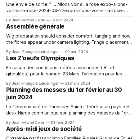
Une envie de sortie ? ... Allons voir si la rose expo-allons-
voir-si-la-rose-2024-04-27expo-allons-voir-si-la-rose-
2024-04-27.pdf829 KBdownload-circle A character outfit
By Jean-Michel Delor
19 avr. 2024
needs to balance visual detail with comfort during events or
Assemblée générale
photo shoots. Fastenings and detachable pieces can affect
changing time and storage. For event preparation, Space
Wig preparation should consider comfort, tangling and how
Ereshkigal cosplay costume（スペースエレシュキガル コス
the fibres appear under camera lighting. Fringe placement
プレ衣装） provides the relevant costume
can change the overall impression of the character. For
By Jean-François Leidelinger
09 avr. 2024
styling and photo preparation, Marin Kitagawa heat-
Les Z'oeufs Olympiques
resistant cosplay wig（喜多川海夢 耐熱コスプレウィッグ）
provides the correct wig reference. Its length and fibre
En raison des conditions météos annoncées ( 8° et
density can be assessed before
giboulées) pour le samedi 23 Mars, l'animation pour les
enfants " Les Z'Oeufs Olympiques " aura lieu en salle à
By Jean-François Leidelinger
21 mars 2024
Chevillon. Rendez vous à partir de 14h . Venez nombreux
Planning des messes du 1er février au 30
juin 2024
La Communauté de Paroisses Sainte-Thérèse au pays des
deux Nieds communique son planning des messes du 1er
février au 30 juin 2024. 2024-02-01-Bulletin-paroissial-n-
By Jean-Michel Delor
01 févr. 2024
402024-02-01-Bulletin-paroissial-n-40.pdf126
Après-midi jeux de société
KBdownload-circle
Organisée par l'association Familles Rurales Grains de Folies