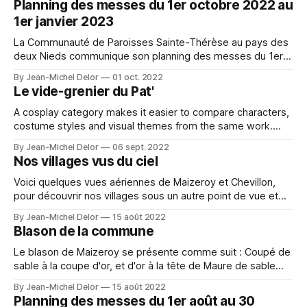
Planning des messes du 1er octobre 2022 au
1er janvier 2023
La Communauté de Paroisses Sainte-Thérèse au pays des
deux Nieds communique son planning des messes du 1er
octobre 2022 au 1er janvier 2023.
By Jean-Michel Delor
01 oct. 2022
Le vide-grenier du Pat'
A cosplay category makes it easier to compare characters,
costume styles and visual themes from the same work.
The final choice should reflect the intended character and
By Jean-Michel Delor
06 sept. 2022
event context. For event or photo planning, Genshin Impact
Nos villages vus du ciel
cosplay costumes（原神 コスプレ衣装） keeps the
selection connected to the intended series. The category
Voici quelques vues aériennes de Maizeroy et Chevillon,
pour découvrir nos villages sous un autre point de vue et
pour le plaisir des yeux...
By Jean-Michel Delor
15 août 2022
Blason de la commune
Le blason de Maizeroy se présente comme suit : Coupé de
sable à la coupe d'or, et d'or à la tête de Maure de sable
tortillée et perlée d'argent. En chef ce sont les armes des
By Jean-Michel Delor
15 août 2022
Pottier de Maizeroy et en pointe celles des Morel
Planning des messes du 1er août au 30