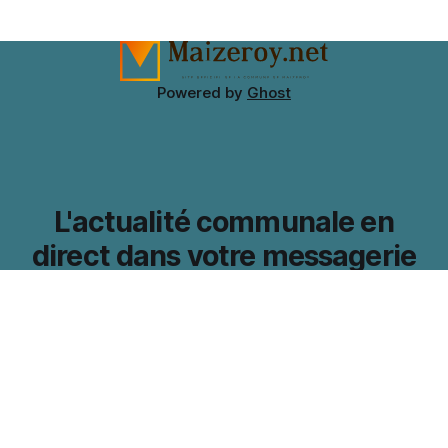
measurements, fabric and accessories are reviewed
together. Fastenings and detachable pieces can affect
changing
Powered by
Ghost
L'actualité communale en
direct dans votre messagerie
électronique.
Abonnez-vous pour ne rien rater !