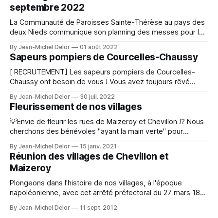
septembre 2022
La Communauté de Paroisses Sainte-Thérèse au pays des
deux Nieds communique son planning des messes pour les
mois d’août et septembre de cette année.
By Jean-Michel Delor
01 août 2022
Sapeurs pompiers de Courcelles-Chaussy
[ RECRUTEMENT] Les sapeurs pompiers de Courcelles-
Chaussy ont besoin de vous ! Vous avez toujours rêvé
d’intégrer le Corps des Sapeurs-Pompiers ? Vous souhaitez
By Jean-Michel Delor
30 juil. 2022
vous rendre disponible au service de la population?
Fleurissement de nos villages
Devenez Sapeur-Pompier Volontaire ! Il suffit d’être âgé
d’entre 16 et 55 ans, d’être disponible et d’habiter
💡Envie de fleurir les rues de Maizeroy et Chevillon !? Nous
cherchons des bénévoles "ayant la main verte" pour
participer à une opération "Plantaison" au début du
By Jean-Michel Delor
15 janv. 2021
printemps 2021. Si vous êtes intéressé, contactez Aurélie
Réunion des villages de Chevillon et
au 06.17.09.46.43. A bientôt ! A cosplay category makes
Maizeroy
Plongeons dans l'histoire de nos villages, à l'époque
napoléonienne, avec cet arrêté préfectoral du 27 mars 1813
qui officialise la réunion des villages de Chevillon et
By Jean-Michel Delor
11 sept. 2012
Maizeroy... Costume preparation becomes easier when