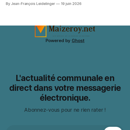
depends on the wig silhouette as much as the exact shade.
By Jean-François Leidelinger
19 juin 2026
A wig cap can improve stability and keep natural hair
contained. When comparing colour and fringe shape, Marin
Kitagawa cosplay wig（喜多川海夢 コスプレウィッグ）
keeps the choice tied
Powered by
Ghost
L'actualité communale en
direct dans votre messagerie
électronique.
Abonnez-vous pour ne rien rater !