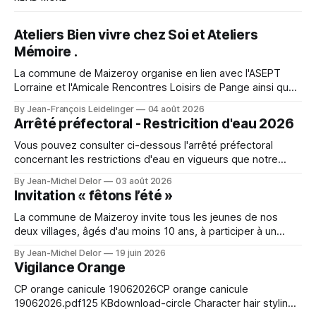
Ateliers Bien vivre chez Soi et Ateliers
Mémoire .
La commune de Maizeroy organise en lien avec l'ASEPT
Lorraine et l'Amicale Rencontres Loisirs de Pange ainsi que
la Commune de Pange, la fédération seniors, différents
By Jean-François Leidelinger
04 août 2026
ateliers. Ceux ci se dérouleront à Maizeroy pour la partie
Arrêté préfectoral - Restricition d'eau 2026
Bien vivre chez soi et à Pange pour l'
Vous pouvez consulter ci-dessous l'arrêté préfectoral
concernant les restrictions d'eau en vigueurs que notre
secteur. A character outfit needs to balance visual detail
By Jean-Michel Delor
03 août 2026
with comfort during events or photo shoots. Lighting can
Invitation « fêtons l’été »
change how textures and colours appear in photographs.
For event preparation, Space Ereshkigal cosplay
La commune de Maizeroy invite tous les jeunes de nos
deux villages, âgés d'au moins 10 ans, à participer à un
moment convivial autour du collectif jeunes en cours de
By Jean-Michel Delor
19 juin 2026
création. Venez nombreux !
Vigilance Orange
CP orange canicule 19062026CP orange canicule
19062026.pdf125 KBdownload-circle Character hair styling