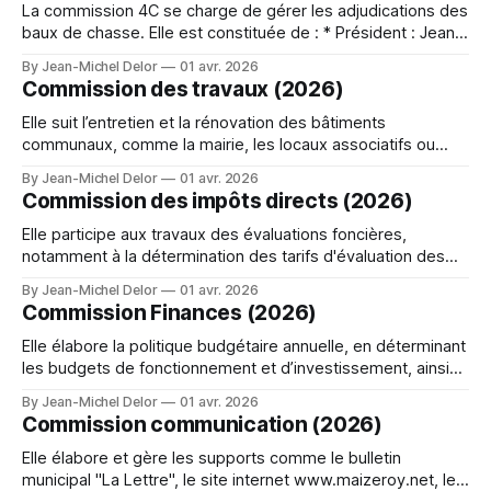
(Conseillère) animent cette
La commission 4C se charge de gérer les adjudications des
baux de chasse. Elle est constituée de : * Président : Jean-
François Leidelinger * Patrice Dosdat (conseiller), * Thomas
By Jean-Michel Delor
01 avr. 2026
Favier (conseiller), * Le directeur départemental des
Commission des travaux (2026)
territoires ou son représentant, * Le trésorier public ou son
représentant, * Le Président de la chambre départementale
Elle suit l’entretien et la rénovation des bâtiments
d'agriculture ou
communaux, comme la mairie, les locaux associatifs ou
techniques. Elle prépare et contrôle le suivi des chantiers :
By Jean-Michel Delor
01 avr. 2026
voirie, trottoirs, éclairage public, réseaux et aménagements
Commission des impôts directs (2026)
urbains. Elle peut aussi proposer un programme de
travaux, prioriser les interventions et suivre l’avancement
Elle participe aux travaux des évaluations foncières,
des
notamment à la détermination des tarifs d'évaluation des
propriétés non bâties et de la valeur locative des propriétés
By Jean-Michel Delor
01 avr. 2026
bâties. Elle se compose également de l'ensemble du
Commission Finances (2026)
Conseil Municipal répartit en 7 titulaires et 6 suppléants. A
cosplay category makes
Elle élabore la politique budgétaire annuelle, en déterminant
les budgets de fonctionnement et d’investissement, ainsi
que les prévisions de recettes et dépenses. Elle
By Jean-Michel Delor
01 avr. 2026
recherche des sources de financement, gère la politique
Commission communication (2026)
d’emprunt et suit les comptes administratifs ou la
prospective financière. Elle recense les besoins des
Elle élabore et gère les supports comme le bulletin
autres commissions
municipal "La Lettre", le site internet www.maizeroy.net, les