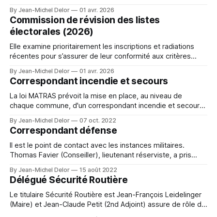
réseaux sociaux et les panneaux d’affichage. Elle diffuse
By Jean-Michel Delor
01 avr. 2026
les actualités sur les travaux, événements et décisions du
Commission de révision des listes
conseil pour favoriser l’accès à l’information. Elle valorise
électorales (2026)
les
Elle examine prioritairement les inscriptions et radiations
récentes pour s’assurer de leur conformité aux critères
légaux (âge, nationalité, domicile). Elle statue sur les
By Jean-Michel Delor
01 avr. 2026
recours administratifs préalables obligatoires (RAPO)
Correspondant incendie et secours
formés contre les refus d’inscription ou radiations décidés
par le Maire. Elle peut réformer ces décisions à la majorité,
La loi MATRAS prévoit la mise en place, au niveau de
procéder
chaque commune, d'un correspondant incendie et secours.
Ce correspondant a un rôle central en matière de sécurité
By Jean-Michel Delor
07 oct. 2022
civile. Il est, au sein du conseil municipal, l'interlocuteur
Correspondant défense
privilégié du service départemental d'incendie et de
Il est le point de contact avec les instances militaires.
Thomas Favier (Conseiller), lieutenant réserviste, a pris
cette charge en tant que titulaire et le suppléant est Jean-
By Jean-Michel Delor
15 août 2022
François Leidelinger (Maire).
Délégué Sécurité Routière
Le titulaire Sécurité Routière est Jean-François Leidelinger
(Maire) et Jean-Claude Petit (2nd Adjoint) assure de rôle de
suppléant.