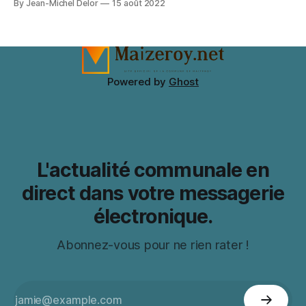
By Jean-Michel Delor
15 août 2022
Powered by
Ghost
L'actualité communale en
direct dans votre messagerie
électronique.
Abonnez-vous pour ne rien rater !