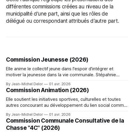
différentes commissions créées au niveau de la
municipalité d’une part, ainsi que les rôles de
délégué ou correspondant attribués d’autre part.
Commission Jeunesse (2026)
Elle anime le collectif jeune dans l'espoir d'intégrer et
motiver la jeunesse dans la vie communale. Stépahnie
Cunin (Conseillère) et Joanne Régnier (Conseillère) sont à
By Jean-Michel Delor
01 avr. 2026
l'écoute des jeunes.
Commission Animation (2026)
Elle soutient les initiatives sportives, culturelles et toutes
autres concourant au développement du lien social comme
l'organisation du repas des aînés. Elle assure le lien avec les
By Jean-Michel Delor
01 avr. 2026
associations locales. Nathalie Dubost (1ère Adjointe),
Commission Communale Consultative de la
Stépahnie Cunin (Conseillère), Joanne Régnier (Conseillère),
Chasse "4C" (2026)
Marillac Schmitt (Conseillère) et Claudine Sabatier