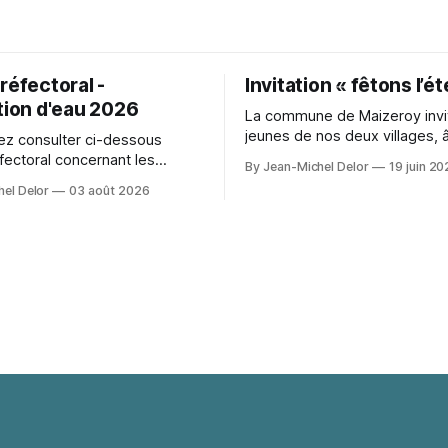
réfectoral -
Invitation « fêtons l’ét
tion d'eau 2026
La commune de Maizeroy invit
jeunes de nos deux villages, 
z consulter ci-dessous
moins 10 ans, à participer à 
éfectoral concernant les
By Jean-Michel Delor
19 juin 2
convivial autour du collectif j
s d'eau en vigueurs que notre
el Delor
03 août 2026
cours de création. Ve
ual detail with comfort during
photo shoots. Lighting can
 textures and colours
photographs. For event
n, Space Ereshkigal cosplay