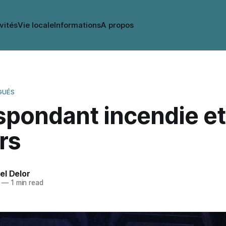
vités
Vie locale
Informations
A propos
GUÉS
spondant incendie et
rs
el Delor
—
1 min read