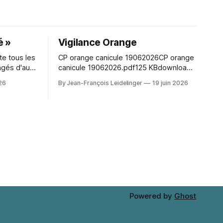
é »
Vigilance Orange
e tous les
CP orange canicule 19062026CP orange
âgés d'au
canicule 19062026.pdf125 KBdownload-
un moment
circle Character hair styling depends on
026
By Jean-François Leidelinger
19 juin 2026
eunes en
the wig silhouette as much as the exact
nez nombreux !
shade. A wig cap can improve stability
and keep natural hair contained. When
comparing colour and fringe shape,
Marin Kitagawa cosplay wig（喜多川海夢
コスプレウィッグ） keeps the choice
tied
Powered by
Ghost