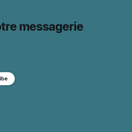
otre messagerie
ibe