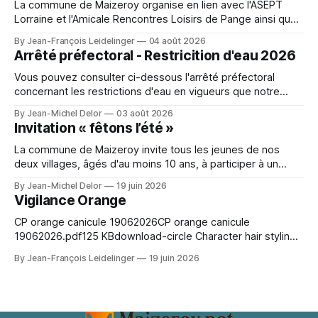
La commune de Maizeroy organise en lien avec l'ASEPT
Lorraine et l'Amicale Rencontres Loisirs de Pange ainsi que
la Commune de Pange, la fédération seniors, différents
By Jean-François Leidelinger
04 août 2026
ateliers. Ceux ci se dérouleront à Maizeroy pour la partie
Arrêté préfectoral - Restricition d'eau 2026
Bien vivre chez soi et à Pange pour l'
Vous pouvez consulter ci-dessous l'arrêté préfectoral
concernant les restrictions d'eau en vigueurs que notre
secteur. A character outfit needs to balance visual detail
By Jean-Michel Delor
03 août 2026
with comfort during events or photo shoots. Lighting can
Invitation « fêtons l’été »
change how textures and colours appear in photographs.
For event preparation, Space Ereshkigal cosplay
La commune de Maizeroy invite tous les jeunes de nos
deux villages, âgés d'au moins 10 ans, à participer à un
moment convivial autour du collectif jeunes en cours de
By Jean-Michel Delor
19 juin 2026
création. Venez nombreux !
Vigilance Orange
CP orange canicule 19062026CP orange canicule
19062026.pdf125 KBdownload-circle Character hair styling
depends on the wig silhouette as much as the exact shade.
By Jean-François Leidelinger
19 juin 2026
A wig cap can improve stability and keep natural hair
contained. When comparing colour and fringe shape, Marin
Kitagawa cosplay wig（喜多川海夢 コスプレウィッグ）
keeps the choice tied