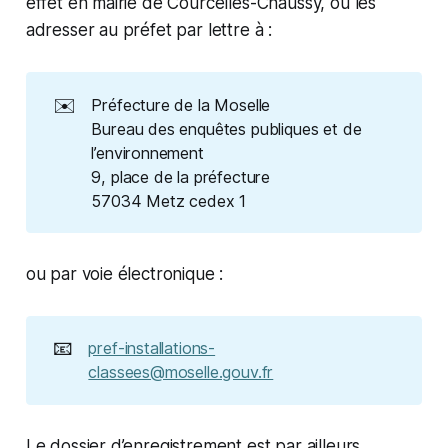
effet en mairie de Courcelles-Chaussy, ou les
adresser au préfet par lettre à :
✉️
Préfecture de la Moselle
Bureau des enquêtes publiques et de
l’environnement
9, place de la préfecture
57034 Metz cedex 1
ou par voie électronique :
📧
pref-installations-
classees@moselle.gouv.fr
Le dossier d’enregistrement est par ailleurs