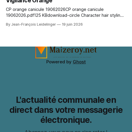
Vigilance Orange
CP orange canicule 19062026CP orange canicule
19062026.pdf125 KBdownload-circle Character hair styling
depends on the wig silhouette as much as the exact shade.
By Jean-François Leidelinger
19 juin 2026
A wig cap can improve stability and keep natural hair
contained. When comparing colour and fringe shape, Marin
Kitagawa cosplay wig（喜多川海夢 コスプレウィッグ）
keeps the choice tied
Powered by
Ghost
L'actualité communale en
direct dans votre messagerie
électronique.