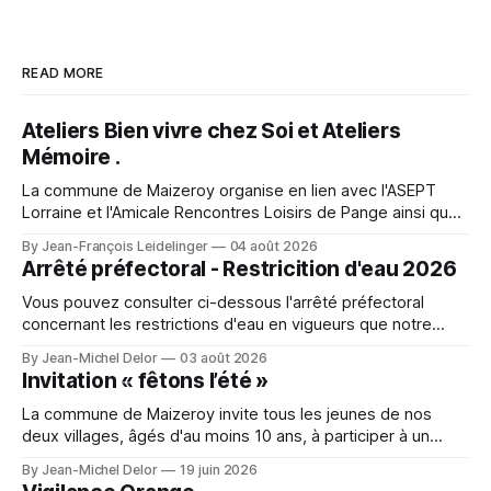
READ MORE
Ateliers Bien vivre chez Soi et Ateliers
Mémoire .
La commune de Maizeroy organise en lien avec l'ASEPT
Lorraine et l'Amicale Rencontres Loisirs de Pange ainsi que
la Commune de Pange, la fédération seniors, différents
By Jean-François Leidelinger
04 août 2026
ateliers. Ceux ci se dérouleront à Maizeroy pour la partie
Arrêté préfectoral - Restricition d'eau 2026
Bien vivre chez soi et à Pange pour l'
Vous pouvez consulter ci-dessous l'arrêté préfectoral
concernant les restrictions d'eau en vigueurs que notre
secteur. A character outfit needs to balance visual detail
By Jean-Michel Delor
03 août 2026
with comfort during events or photo shoots. Lighting can
Invitation « fêtons l’été »
change how textures and colours appear in photographs.
For event preparation, Space Ereshkigal cosplay
La commune de Maizeroy invite tous les jeunes de nos
deux villages, âgés d'au moins 10 ans, à participer à un
moment convivial autour du collectif jeunes en cours de
By Jean-Michel Delor
19 juin 2026
création. Venez nombreux !