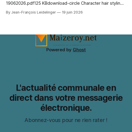
19062026.pdf125 KBdownload-circle Character hair styling
depends on the wig silhouette as much as the exact shade.
By Jean-François Leidelinger
19 juin 2026
A wig cap can improve stability and keep natural hair
contained. When comparing colour and fringe shape, Marin
Kitagawa cosplay wig（喜多川海夢 コスプレウィッグ）
keeps the choice tied
Powered by
Ghost
L'actualité communale en
direct dans votre messagerie
électronique.
Abonnez-vous pour ne rien rater !