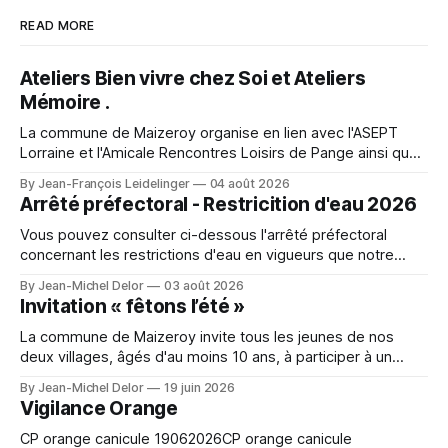
READ MORE
Ateliers Bien vivre chez Soi et Ateliers
Mémoire .
La commune de Maizeroy organise en lien avec l'ASEPT
Lorraine et l'Amicale Rencontres Loisirs de Pange ainsi que
la Commune de Pange, la fédération seniors, différents
By Jean-François Leidelinger
04 août 2026
ateliers. Ceux ci se dérouleront à Maizeroy pour la partie
Arrêté préfectoral - Restricition d'eau 2026
Bien vivre chez soi et à Pange pour l'
Vous pouvez consulter ci-dessous l'arrêté préfectoral
concernant les restrictions d'eau en vigueurs que notre
secteur. A character outfit needs to balance visual detail
By Jean-Michel Delor
03 août 2026
with comfort during events or photo shoots. Lighting can
Invitation « fêtons l’été »
change how textures and colours appear in photographs.
For event preparation, Space Ereshkigal cosplay
La commune de Maizeroy invite tous les jeunes de nos
deux villages, âgés d'au moins 10 ans, à participer à un
moment convivial autour du collectif jeunes en cours de
By Jean-Michel Delor
19 juin 2026
création. Venez nombreux !
Vigilance Orange
CP orange canicule 19062026CP orange canicule