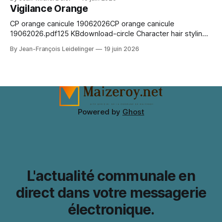
création. Venez nombreux !
Vigilance Orange
CP orange canicule 19062026CP orange canicule
19062026.pdf125 KBdownload-circle Character hair styling
depends on the wig silhouette as much as the exact shade.
By Jean-François Leidelinger
19 juin 2026
A wig cap can improve stability and keep natural hair
contained. When comparing colour and fringe shape, Marin
Kitagawa cosplay wig（喜多川海夢 コスプレウィッグ）
keeps the choice tied
Powered by
Ghost
L'actualité communale en
direct dans votre messagerie
électronique.