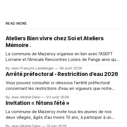
READ MORE
Ateliers Bien vivre chez Soi et Ateliers
Mémoire .
La commune de Maizeroy organise en lien avec l'ASEPT
Lorraine et l'Amicale Rencontres Loisirs de Pange ainsi que
la Commune de Pange, la fédération seniors, différents
By Jean-François Leidelinger
04 août 2026
ateliers. Ceux ci se dérouleront à Maizeroy pour la partie
Arrêté préfectoral - Restricition d'eau 2026
Bien vivre chez soi et à Pange pour l'
Vous pouvez consulter ci-dessous l'arrêté préfectoral
concernant les restrictions d'eau en vigueurs que notre
secteur. A character outfit needs to balance visual detail
By Jean-Michel Delor
03 août 2026
with comfort during events or photo shoots. Lighting can
Invitation « fêtons l’été »
change how textures and colours appear in photographs.
For event preparation, Space Ereshkigal cosplay
La commune de Maizeroy invite tous les jeunes de nos
deux villages, âgés d'au moins 10 ans, à participer à un
moment convivial autour du collectif jeunes en cours de
By Jean-Michel Delor
19 juin 2026