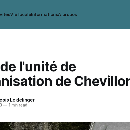
vités
Vie locale
Informations
A propos
 de l'unité de
nisation de Chevillo
ois Leidelinger
3
—
1 min read