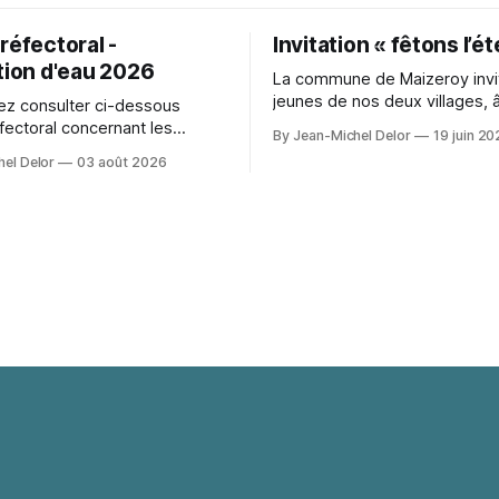
réfectoral -
Invitation « fêtons l’ét
tion d'eau 2026
La commune de Maizeroy invit
jeunes de nos deux villages, 
z consulter ci-dessous
moins 10 ans, à participer à 
éfectoral concernant les
By Jean-Michel Delor
19 juin 2
convivial autour du collectif j
s d'eau en vigueurs que notre
el Delor
03 août 2026
cours de création. Ve
ual detail with comfort during
photo shoots. Lighting can
 textures and colours
photographs. For event
n, Space Ereshkigal cosplay