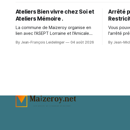
Ateliers Bien vivre chez Soi et
Arrêté p
Ateliers Mémoire .
Restrici
La commune de Maizeroy organise en
Vous pouve
lien avec l'ASEPT Lorraine et l'Amicale
l'arrêté pr
Rencontres Loisirs de Pange ainsi que la
restriction
By Jean-François Leidelinger
04 août 2026
By Jean-Mich
Commune de Pange, la fédération
secteur. A character outfit needs to
seniors, différents ateliers. Ceux ci se
balance vis
dérouleront à Maizeroy pour la partie
events or 
Bien vivre chez soi et à Pange pour l'
change how
appear in 
preparatio