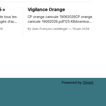
é »
Vigilance Orange
e tous les
CP orange canicule 19062026CP orange
âgés d'au
canicule 19062026.pdf125 KBdownload-
un moment
circle Character hair styling depends on
026
By Jean-François Leidelinger
19 juin 2026
eunes en
the wig silhouette as much as the exact
nez nombreux !
shade. A wig cap can improve stability
and keep natural hair contained. When
comparing colour and fringe shape,
Marin Kitagawa cosplay wig（喜多川海夢
コスプレウィッグ） keeps the choice
tied
Powered by
Ghost