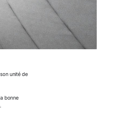
 son unité de
 la bonne
.