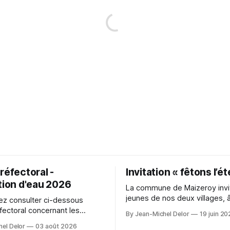
réfectoral -
Invitation « fêtons l’ét
tion d'eau 2026
La commune de Maizeroy invit
jeunes de nos deux villages, 
z consulter ci-dessous
moins 10 ans, à participer à 
éfectoral concernant les
By Jean-Michel Delor
19 juin 2
convivial autour du collectif j
s d'eau en vigueurs que notre
el Delor
03 août 2026
cours de création. Ve