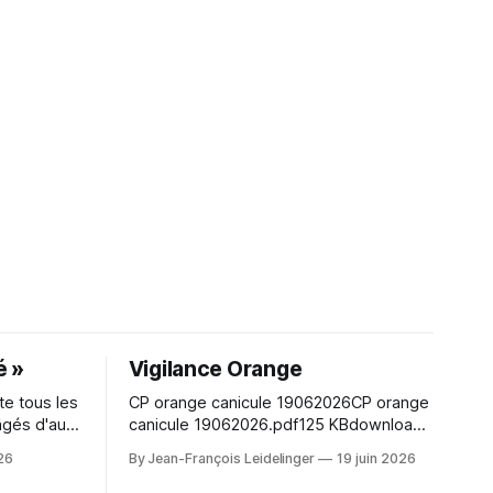
é »
Vigilance Orange
e tous les
CP orange canicule 19062026CP orange
âgés d'au
canicule 19062026.pdf125 KBdownload-
un moment
circle Character hair styling depends on
026
By Jean-François Leidelinger
19 juin 2026
eunes en
the wig silhouette as much as the exact
nez nombreux !
shade. A wig cap can improve stability