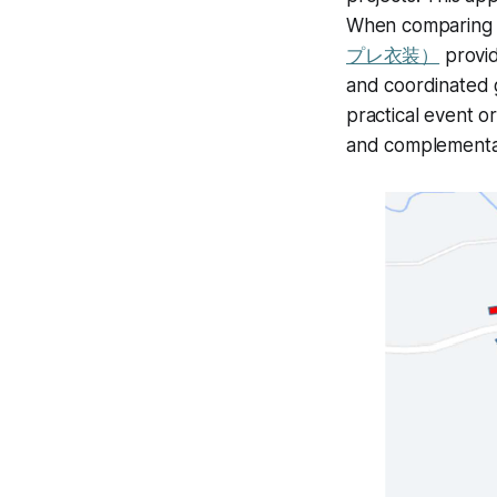
When comparing 
プレ衣装）
provid
and coordinated g
practical event o
and complementar