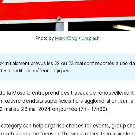
Photo by 
Mark König
 / 
Unsplash
x initialement prévus les 22 ou 23 mai sont reportés à une dat
 des conditions météorologiques.
e la Moselle entreprend des travaux de renouvellement
n œuvre d’enduits superficiels hors agglomération, sur la 
2 mai ou 23 mai 2024 en journée (7h - 17h30).
category can help organise choices for events, group s
proach keeps the focus on the work rather than a single p