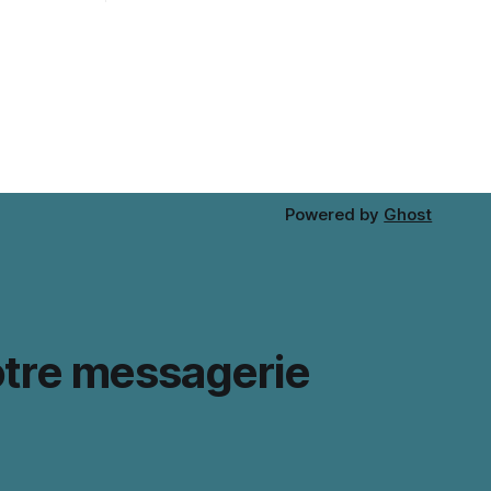
and keep natural hair contained. When
comparing colour and fringe shape,
Marin Kitagawa cosplay wig（喜多川海夢
コスプレウィッグ） keeps the choice
tied
Powered by
Ghost
otre messagerie