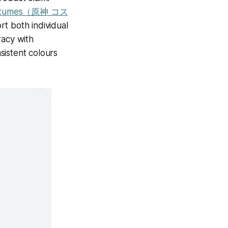
 costumes（原神 コス
t both individual
racy with
sistent colours