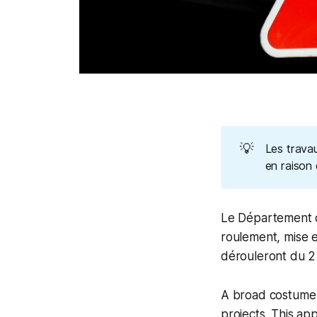
💡
Les travau
en raison
Le Département d
roulement, mise e
dérouleront du 2
A broad costume 
projects. This ap