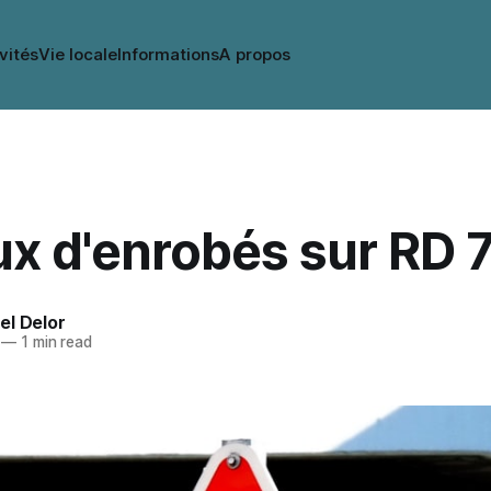
vités
Vie locale
Informations
A propos
x d'enrobés sur RD 
el Delor
—
1 min read