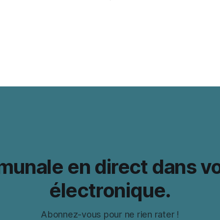
ual detail with comfort during
photo shoots. Lighting can
 textures and colours
photographs. For event
n, Space Ereshkigal cosplay
mmunale en direct dans v
électronique.
Abonnez-vous pour ne rien rater !