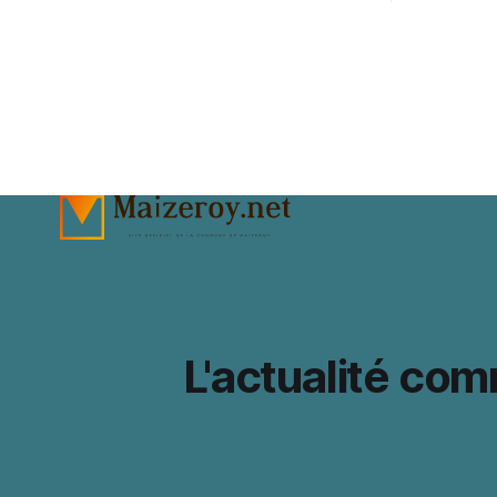
Commune de Pange, la fédération
secteur. A character outfit needs to
seniors, différents ateliers. Ceux ci se
balance vis
dérouleront à Maizeroy pour la partie
events or 
Bien vivre chez soi et à Pange pour l'
change how
appear in 
preparatio
L'actualité co