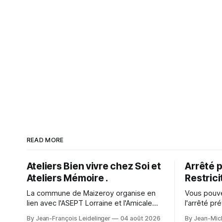
READ MORE
Ateliers Bien vivre chez Soi et
Arrêté p
Ateliers Mémoire .
Restrici
La commune de Maizeroy organise en
Vous pouve
lien avec l'ASEPT Lorraine et l'Amicale
l'arrêté pr
Rencontres Loisirs de Pange ainsi que la
restriction
By Jean-François Leidelinger
04 août 2026
By Jean-Mich