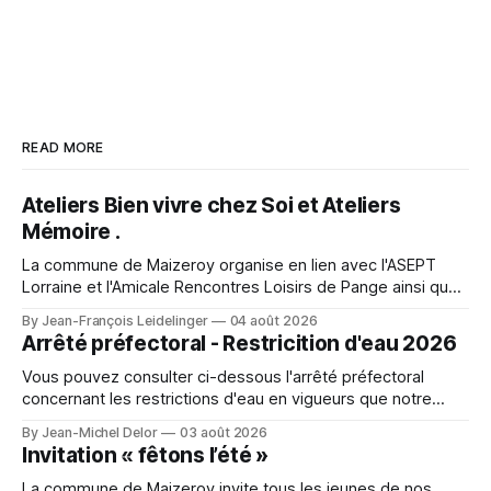
READ MORE
Ateliers Bien vivre chez Soi et Ateliers
Mémoire .
La commune de Maizeroy organise en lien avec l'ASEPT
Lorraine et l'Amicale Rencontres Loisirs de Pange ainsi que
la Commune de Pange, la fédération seniors, différents
By Jean-François Leidelinger
04 août 2026
ateliers. Ceux ci se dérouleront à Maizeroy pour la partie
Arrêté préfectoral - Restricition d'eau 2026
Bien vivre chez soi et à Pange pour l'
Vous pouvez consulter ci-dessous l'arrêté préfectoral
concernant les restrictions d'eau en vigueurs que notre
secteur. A character outfit needs to balance visual detail
By Jean-Michel Delor
03 août 2026
with comfort during events or photo shoots. Lighting can
Invitation « fêtons l’été »
change how textures and colours appear in photographs.
For event preparation, Space Ereshkigal cosplay
La commune de Maizeroy invite tous les jeunes de nos