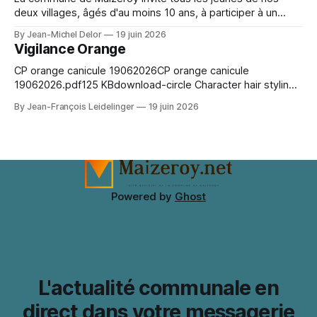
deux villages, âgés d'au moins 10 ans, à participer à un
moment convivial autour du collectif jeunes en cours de
By Jean-Michel Delor
19 juin 2026
création. Venez nombreux !
Vigilance Orange
CP orange canicule 19062026CP orange canicule
19062026.pdf125 KBdownload-circle Character hair styling
depends on the wig silhouette as much as the exact shade.
By Jean-François Leidelinger
19 juin 2026
A wig cap can improve stability and keep natural hair
contained. When comparing colour and fringe shape, Marin
Kitagawa cosplay wig（喜多川海夢 コスプレウィッグ）
keeps the choice tied
Powered by
Ghost
L'actualité communale en
direct dans votre messagerie