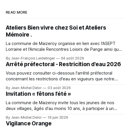
READ MORE
Ateliers Bien vivre chez Soi et Ateliers
Mémoire .
La commune de Maizeroy organise en lien avec l'ASEPT
Lorraine et l'Amicale Rencontres Loisirs de Pange ainsi que
la Commune de Pange, la fédération seniors, différents
By Jean-François Leidelinger
04 août 2026
ateliers. Ceux ci se dérouleront à Maizeroy pour la partie
Arrêté préfectoral - Restricition d'eau 2026
Bien vivre chez soi et à Pange pour l'
Vous pouvez consulter ci-dessous l'arrêté préfectoral
concernant les restrictions d'eau en vigueurs que notre
secteur. A character outfit needs to balance visual detail
By Jean-Michel Delor
03 août 2026
with comfort during events or photo shoots. Lighting can
Invitation « fêtons l’été »
change how textures and colours appear in photographs.
For event preparation, Space Ereshkigal cosplay
La commune de Maizeroy invite tous les jeunes de nos
deux villages, âgés d'au moins 10 ans, à participer à un
moment convivial autour du collectif jeunes en cours de
By Jean-Michel Delor
19 juin 2026
création. Venez nombreux !
Vigilance Orange