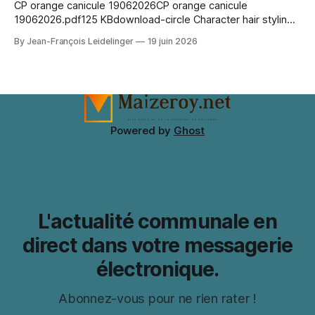
CP orange canicule 19062026CP orange canicule
19062026.pdf125 KBdownload-circle Character hair styling
depends on the wig silhouette as much as the exact shade.
By Jean-François Leidelinger
19 juin 2026
A wig cap can improve stability and keep natural hair
contained. When comparing colour and fringe shape, Marin
Kitagawa cosplay wig（喜多川海夢 コスプレウィッグ）
keeps the choice tied
Powered by
Ghost
L'actualité communale en
direct dans votre messagerie
électronique.
Abonnez-vous pour ne rien rater !