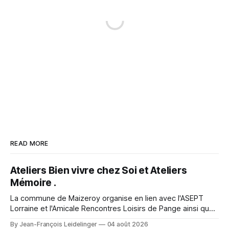
READ MORE
Ateliers Bien vivre chez Soi et Ateliers
Mémoire .
La commune de Maizeroy organise en lien avec l'ASEPT
Lorraine et l'Amicale Rencontres Loisirs de Pange ainsi que
la Commune de Pange, la fédération seniors, différents
By Jean-François Leidelinger
04 août 2026
ateliers. Ceux ci se dérouleront à Maizeroy pour la partie