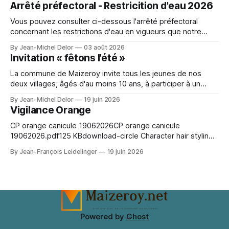
Arrêté préfectoral - Restricition d'eau 2026
Bien vivre chez soi et à Pange pour l'
Vous pouvez consulter ci-dessous l'arrêté préfectoral
concernant les restrictions d'eau en vigueurs que notre
secteur. A character outfit needs to balance visual detail
By Jean-Michel Delor
03 août 2026
with comfort during events or photo shoots. Lighting can
Invitation « fêtons l’été »
change how textures and colours appear in photographs.
For event preparation, Space Ereshkigal cosplay
La commune de Maizeroy invite tous les jeunes de nos
deux villages, âgés d'au moins 10 ans, à participer à un
moment convivial autour du collectif jeunes en cours de
By Jean-Michel Delor
19 juin 2026
création. Venez nombreux !
Vigilance Orange
CP orange canicule 19062026CP orange canicule
19062026.pdf125 KBdownload-circle Character hair styling
depends on the wig silhouette as much as the exact shade.
By Jean-François Leidelinger
19 juin 2026
A wig cap can improve stability and keep natural hair
contained. When comparing colour and fringe shape, Marin
Kitagawa cosplay wig（喜多川海夢 コスプレウィッグ）
keeps the choice tied
Powered by
Ghost