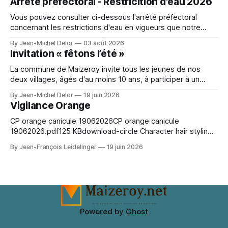
Arrêté préfectoral - Restricition d'eau 2026
Bien vivre chez soi et à Pange pour l'
Vous pouvez consulter ci-dessous l'arrêté préfectoral
concernant les restrictions d'eau en vigueurs que notre
secteur. A character outfit needs to balance visual detail
By Jean-Michel Delor
03 août 2026
with comfort during events or photo shoots. Lighting can
Invitation « fêtons l’été »
change how textures and colours appear in photographs.
For event preparation, Space Ereshkigal cosplay
La commune de Maizeroy invite tous les jeunes de nos
deux villages, âgés d'au moins 10 ans, à participer à un
moment convivial autour du collectif jeunes en cours de
By Jean-Michel Delor
19 juin 2026
création. Venez nombreux !
Vigilance Orange
CP orange canicule 19062026CP orange canicule
19062026.pdf125 KBdownload-circle Character hair styling
depends on the wig silhouette as much as the exact shade.
By Jean-François Leidelinger
19 juin 2026
A wig cap can improve stability and keep natural hair
contained. When comparing colour and fringe shape, Marin
Kitagawa cosplay wig（喜多川海夢 コスプレウィッグ）
keeps the choice tied
Powered by
Ghost