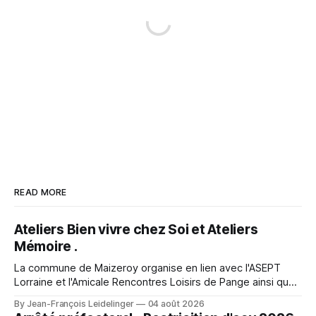
READ MORE
Ateliers Bien vivre chez Soi et Ateliers
Mémoire .
La commune de Maizeroy organise en lien avec l'ASEPT
Lorraine et l'Amicale Rencontres Loisirs de Pange ainsi que
la Commune de Pange, la fédération seniors, différents
By Jean-François Leidelinger
04 août 2026
ateliers. Ceux ci se dérouleront à Maizeroy pour la partie