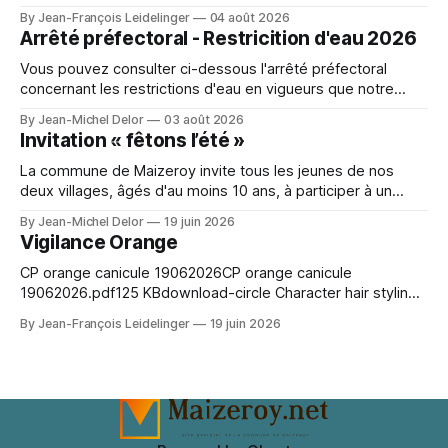
la Commune de Pange, la fédération seniors, différents
By Jean-François Leidelinger
04 août 2026
ateliers. Ceux ci se dérouleront à Maizeroy pour la partie
Arrêté préfectoral - Restricition d'eau 2026
Bien vivre chez soi et à Pange pour l'
Vous pouvez consulter ci-dessous l'arrêté préfectoral
concernant les restrictions d'eau en vigueurs que notre
secteur. A character outfit needs to balance visual detail
By Jean-Michel Delor
03 août 2026
with comfort during events or photo shoots. Lighting can
Invitation « fêtons l’été »
change how textures and colours appear in photographs.
For event preparation, Space Ereshkigal cosplay
La commune de Maizeroy invite tous les jeunes de nos
deux villages, âgés d'au moins 10 ans, à participer à un
moment convivial autour du collectif jeunes en cours de
By Jean-Michel Delor
19 juin 2026
création. Venez nombreux !
Vigilance Orange
CP orange canicule 19062026CP orange canicule
19062026.pdf125 KBdownload-circle Character hair styling
depends on the wig silhouette as much as the exact shade.
By Jean-François Leidelinger
19 juin 2026
A wig cap can improve stability and keep natural hair
contained. When comparing colour and fringe shape, Marin
Kitagawa cosplay wig（喜多川海夢 コスプレウィッグ）
keeps the choice tied