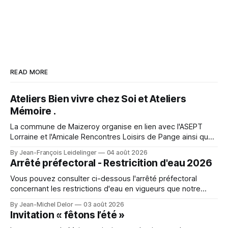
READ MORE
Ateliers Bien vivre chez Soi et Ateliers
Mémoire .
La commune de Maizeroy organise en lien avec l'ASEPT
Lorraine et l'Amicale Rencontres Loisirs de Pange ainsi que
la Commune de Pange, la fédération seniors, différents
By Jean-François Leidelinger
04 août 2026
ateliers. Ceux ci se dérouleront à Maizeroy pour la partie
Arrêté préfectoral - Restricition d'eau 2026
Bien vivre chez soi et à Pange pour l'
Vous pouvez consulter ci-dessous l'arrêté préfectoral
concernant les restrictions d'eau en vigueurs que notre
secteur. A character outfit needs to balance visual detail
By Jean-Michel Delor
03 août 2026
with comfort during events or photo shoots. Lighting can
Invitation « fêtons l’été »
change how textures and colours appear in photographs.