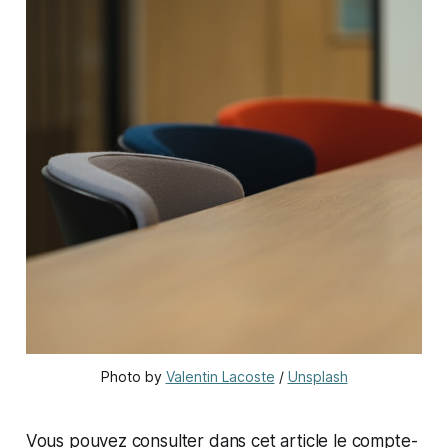
Photo by 
Valentin Lacoste
 / 
Unsplash
Vous pouvez consulter dans cet article le compte-