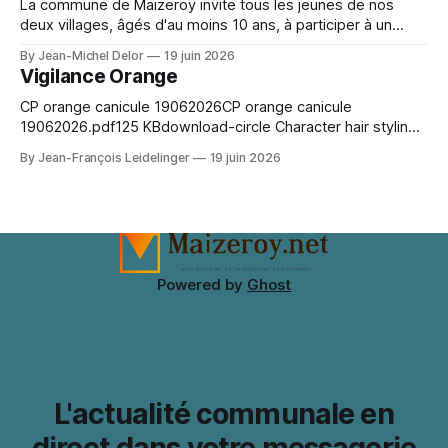
For event preparation, Space Ereshkigal cosplay
La commune de Maizeroy invite tous les jeunes de nos
deux villages, âgés d'au moins 10 ans, à participer à un
moment convivial autour du collectif jeunes en cours de
By Jean-Michel Delor
19 juin 2026
création. Venez nombreux !
Vigilance Orange
CP orange canicule 19062026CP orange canicule
19062026.pdf125 KBdownload-circle Character hair styling
depends on the wig silhouette as much as the exact shade.
By Jean-François Leidelinger
19 juin 2026
A wig cap can improve stability and keep natural hair
contained. When comparing colour and fringe shape, Marin
Kitagawa cosplay wig（喜多川海夢 コスプレウィッグ）
keeps the choice tied
Powered by
Ghost
L'actualité communale en
direct dans votre messagerie