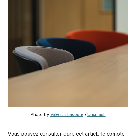
Photo by 
Valentin Lacoste
 / 
Unsplash
Vous pouvez consulter dans cet article le compte-