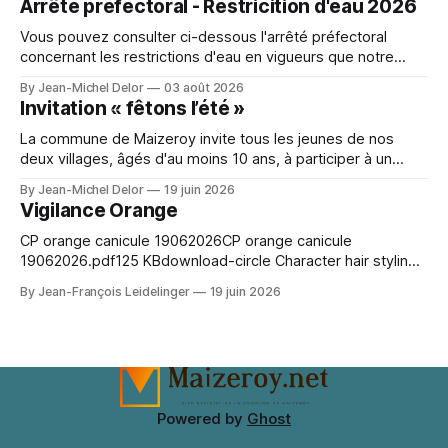
Arrêté préfectoral - Restricition d'eau 2026
Bien vivre chez soi et à Pange pour l'
Vous pouvez consulter ci-dessous l'arrêté préfectoral
concernant les restrictions d'eau en vigueurs que notre
secteur. A character outfit needs to balance visual detail
By Jean-Michel Delor
03 août 2026
with comfort during events or photo shoots. Lighting can
Invitation « fêtons l’été »
change how textures and colours appear in photographs.
For event preparation, Space Ereshkigal cosplay
La commune de Maizeroy invite tous les jeunes de nos
deux villages, âgés d'au moins 10 ans, à participer à un
moment convivial autour du collectif jeunes en cours de
By Jean-Michel Delor
19 juin 2026
création. Venez nombreux !
Vigilance Orange
CP orange canicule 19062026CP orange canicule
19062026.pdf125 KBdownload-circle Character hair styling
depends on the wig silhouette as much as the exact shade.
By Jean-François Leidelinger
19 juin 2026
A wig cap can improve stability and keep natural hair
contained. When comparing colour and fringe shape, Marin
Kitagawa cosplay wig（喜多川海夢 コスプレウィッグ）
keeps the choice tied
Powered by
Ghost