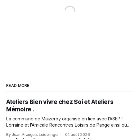
READ MORE
Ateliers Bien vivre chez Soi et Ateliers
Mémoire .
La commune de Maizeroy organise en lien avec l'ASEPT
Lorraine et l'Amicale Rencontres Loisirs de Pange ainsi que
la Commune de Pange, la fédération seniors, différents
By Jean-François Leidelinger
04 août 2026
ateliers. Ceux ci se dérouleront à Maizeroy pour la partie