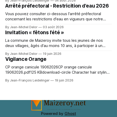
By Jean-François Leidelinger
04 août 2026
ateliers. Ceux ci se dérouleront à Maizeroy pour la partie
Arrêté préfectoral - Restricition d'eau 2026
Bien vivre chez soi et à Pange pour l'
Vous pouvez consulter ci-dessous l'arrêté préfectoral
concernant les restrictions d'eau en vigueurs que notre
secteur. A character outfit needs to balance visual detail
By Jean-Michel Delor
03 août 2026
with comfort during events or photo shoots. Lighting can
Invitation « fêtons l’été »
change how textures and colours appear in photographs.
For event preparation, Space Ereshkigal cosplay
La commune de Maizeroy invite tous les jeunes de nos
deux villages, âgés d'au moins 10 ans, à participer à un
moment convivial autour du collectif jeunes en cours de
By Jean-Michel Delor
19 juin 2026
création. Venez nombreux !
Vigilance Orange
CP orange canicule 19062026CP orange canicule
19062026.pdf125 KBdownload-circle Character hair styling
depends on the wig silhouette as much as the exact shade.
By Jean-François Leidelinger
19 juin 2026
A wig cap can improve stability and keep natural hair
contained. When comparing colour and fringe shape, Marin
Kitagawa cosplay wig（喜多川海夢 コスプレウィッグ）
keeps the choice tied
Powered by
Ghost