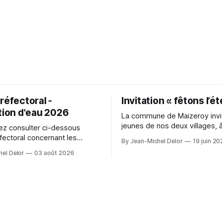
réfectoral -
Invitation « fêtons l’ét
tion d'eau 2026
La commune de Maizeroy invit
jeunes de nos deux villages, 
z consulter ci-dessous
moins 10 ans, à participer à 
éfectoral concernant les
By Jean-Michel Delor
19 juin 2
convivial autour du collectif j
s d'eau en vigueurs que notre
el Delor
03 août 2026
cours de création. Ve
ual detail with comfort during
photo shoots. Lighting can
 textures and colours
photographs. For event
n, Space Ereshkigal cosplay