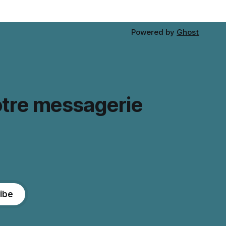
Powered by
Ghost
otre messagerie
ibe