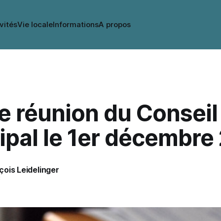
vités
Vie locale
Informations
A propos
e réunion du Conseil
ipal le 1er décembre
ois Leidelinger
3