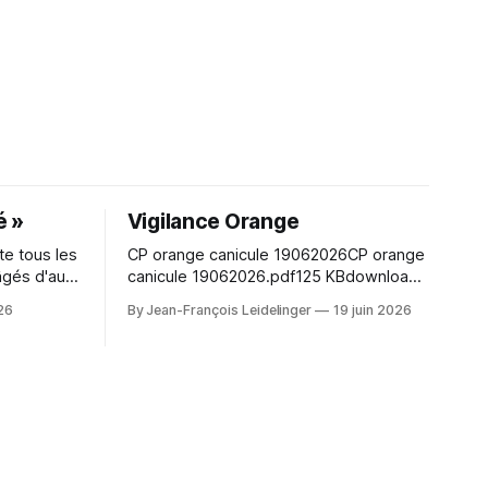
é »
Vigilance Orange
e tous les
CP orange canicule 19062026CP orange
âgés d'au
canicule 19062026.pdf125 KBdownload-
un moment
circle Character hair styling depends on
026
By Jean-François Leidelinger
19 juin 2026
eunes en
the wig silhouette as much as the exact
nez nombreux !
shade. A wig cap can improve stability
and keep natural hair contained. When
comparing colour and fringe shape,
Marin Kitagawa cosplay wig（喜多川海夢
コスプレウィッグ） keeps the choice
tied