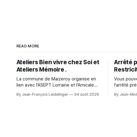
READ MORE
Ateliers Bien vivre chez Soi et
Arrêté p
Ateliers Mémoire .
Restrici
La commune de Maizeroy organise en
Vous pouve
lien avec l'ASEPT Lorraine et l'Amicale
l'arrêté pr
Rencontres Loisirs de Pange ainsi que la
restriction
By Jean-François Leidelinger
04 août 2026
By Jean-Mich
Commune de Pange, la fédération
secteur. A character outfit needs to
seniors, différents ateliers. Ceux ci se
balance vis
dérouleront à Maizeroy pour la partie
events or 
Bien vivre chez soi et à Pange pour l'
change how
appear in 
preparatio