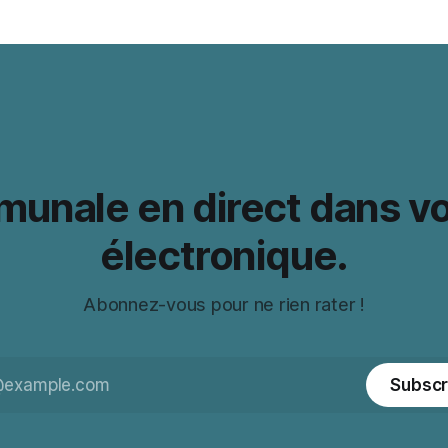
mmunale en direct dans v
électronique.
Abonnez-vous pour ne rien rater !
Subscr